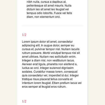
nibh nulla, cursus a dapibus at,
pellentesque sit amet mauris. Nulla
dictum leo sit amet leo feugiat vel
tempus odio lobortis. Fusce vel felis
diam, non elementum orci.
1/2
Lorem ipsum dolor sit amet, consectetur
adipiscing elit. In augue dolor, semper eu
cursus et, pulvinar tempor nisl. Nullam iaculis
rutrum posuere. Morbi volutpat tempus nisi sit
amet ultrices. Nullam nec sollicitudin enim.
Integer a diam nisi, non vestibulum lacus.
Aenean erat ligula, pharetra non eleifend a,
luctus ac orci. Integer euismod dignissim
sodales. Curabitur massa lorem, consequat
quis consectetur vel, imperdiet id dui. Integer
tristique risus placerat tellus convallis et
interdum lorem feugiat. Etiam pretium lacus vel
eros semper at feugiat eros rutrum.
1/2