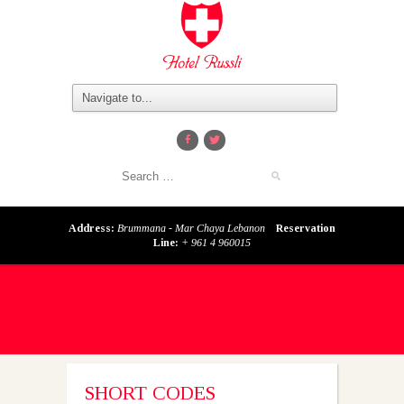
Address:
Brummana - Mar Chaya Lebanon
Reservation
Line:
+ 961 4 960015
SHORT CODES