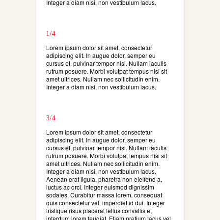
Integer a diam nisi, non vestibulum lacus.
1/4
Lorem ipsum dolor sit amet, consectetur
adipiscing elit. In augue dolor, semper eu
cursus et, pulvinar tempor nisl. Nullam iaculis
rutrum posuere. Morbi volutpat tempus nisi sit
amet ultrices. Nullam nec sollicitudin enim.
Integer a diam nisi, non vestibulum lacus.
3/4
Lorem ipsum dolor sit amet, consectetur
adipiscing elit. In augue dolor, semper eu
cursus et, pulvinar tempor nisl. Nullam iaculis
rutrum posuere. Morbi volutpat tempus nisi sit
amet ultrices. Nullam nec sollicitudin enim.
Integer a diam nisi, non vestibulum lacus.
Aenean erat ligula, pharetra non eleifend a,
luctus ac orci. Integer euismod dignissim
sodales. Curabitur massa lorem, consequat
quis consectetur vel, imperdiet id dui. Integer
tristique risus placerat tellus convallis et
interdum lorem feugiat. Etiam pretium lacus vel